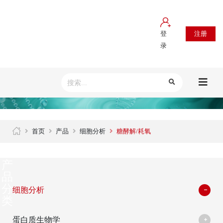
登
注册
录
首页
产品
细胞分析
糖酵解/耗氧
产
品
分
细胞分析
类
蛋白质生物学