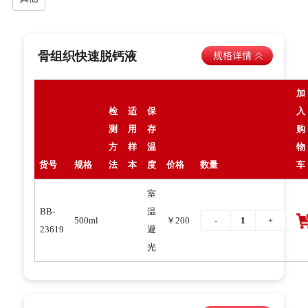
骨组织快速脱钙液
加
检
适
保
入
测
用
存
购
方
样
温
物
货号
规格
法
本
度
价格
数量
车
室
BB-
温
500ml
￥200
23619
避
光