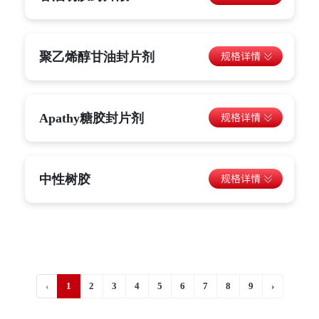
聚乙烯醇甘油封片剂
Apathy糖胶封片剂
中性树胶
‹
1
2
3
4
5
6
7
8
9
›