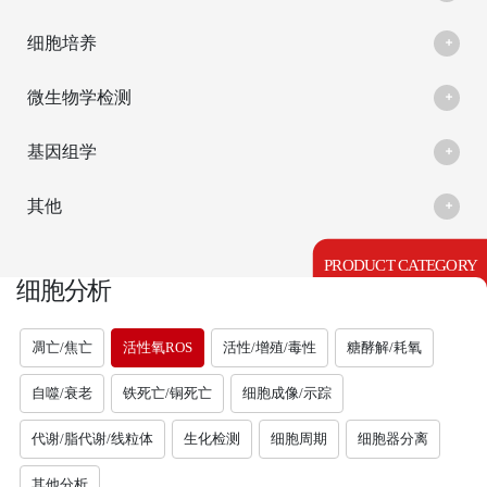
细胞培养
微生物学检测
基因组学
其他
PRODUCT CATEGORY
细胞分析
凋亡/焦亡
活性氧ROS
活性/增殖/毒性
糖酵解/耗氧
自噬/衰老
铁死亡/铜死亡
细胞成像/示踪
代谢/脂代谢/线粒体
生化检测
细胞周期
细胞器分离
其他分析