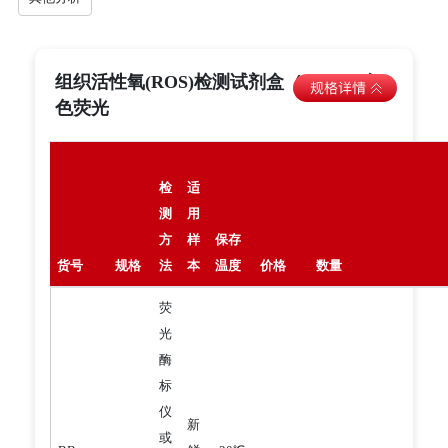
组织活性氧(ROS)检测试剂盒（DHE）-红
色荧光
检
适
测
用
方
样
保存
货号
规格
法
本
温度
价格
数量
荧
光
酶
标
仪
新
或