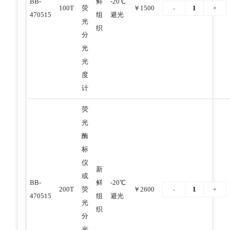
BB-
鲜
-20℃
100T
荧
￥1500
470515
组
避光
光
织
分
光
光
度
计
荧
光
酶
标
仪
新
或
BB-
鲜
-20℃
200T
荧
￥2600
470515
组
避光
光
织
分
光