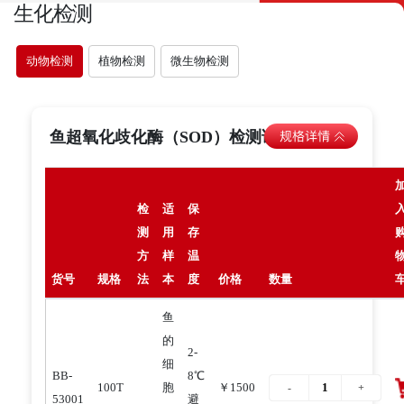
生化检测
动物检测
植物检测
微生物检测
鱼超氧化歧化酶（SOD）检测试剂盒
检
适
保
测
用
存
方
样
温
货号
规格
法
本
度
价格
数量
鱼
的
2-
细
BB-
8℃
100T
胞
￥1500
53001
避