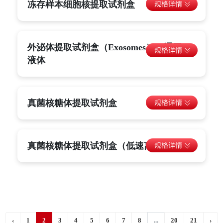
冻存样本细胞核提取试剂盒
外泌体提取试剂盒（Exosomes）（通用）-
液体
真菌核糖体提取试剂盒
真菌核糖体提取试剂盒（低速离心法）
‹
1
2
3
4
5
6
7
8
...
20
21
›