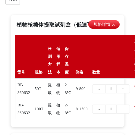
植物核糖体提取试剂盒（低速离心法）
检
适
保
测
用
存
方
样
温
货号
规格
法
本
度
价格
数量
BB-
提
植
2-
50T
￥800
360632
取
物
8℃
BB-
提
植
2-
100T
￥1500
360632
取
物
8℃