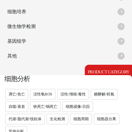
细胞培养
微生物学检测
基因组学
其他
PRODUCT CATEGORY
细胞分析
凋亡/焦亡
活性氧ROS
活性/增殖/毒性
糖酵解/耗氧
自噬/衰老
铁死亡/铜死亡
细胞成像/示踪
代谢/脂代谢/线粒体
生化检测
细胞周期
细胞器分离
其他分析