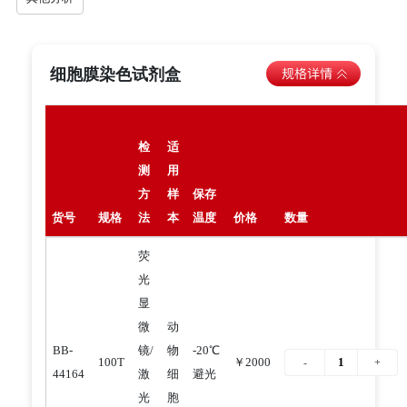
细胞膜染色试剂盒
检
适
测
用
方
样
保存
货号
规格
法
本
温度
价格
数量
荧
光
显
微
动
BB-
镜/
物
-20℃
100T
￥2000
44164
激
细
避光
光
胞