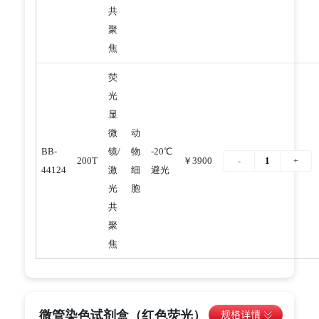
共
聚
焦
荧
光
显
微
动
BB-
镜/
物
-20℃
200T
￥3900
44124
激
细
避光
光
胞
共
聚
焦
微管染色试剂盒（红色荧光）（活细胞）