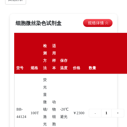
细胞微丝染色试剂盒
检
适
测
用
方
样
保存
货号
规格
法
本
温度
价格
数量
荧
光
显
微
动
BB-
镜/
物
-20℃
100T
￥2300
44124
激
细
避光
光
胞