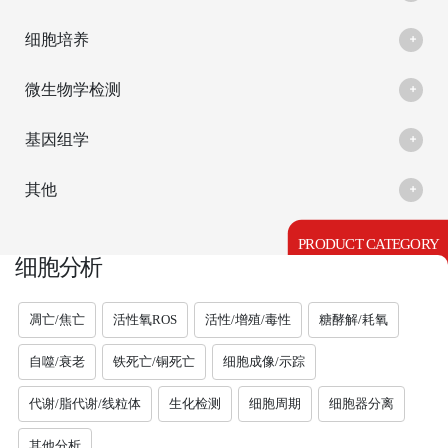
细胞培养
微生物学检测
基因组学
其他
PRODUCT CATEGORY
细胞分析
凋亡/焦亡
活性氧ROS
活性/增殖/毒性
糖酵解/耗氧
自噬/衰老
铁死亡/铜死亡
细胞成像/示踪
代谢/脂代谢/线粒体
生化检测
细胞周期
细胞器分离
其他分析