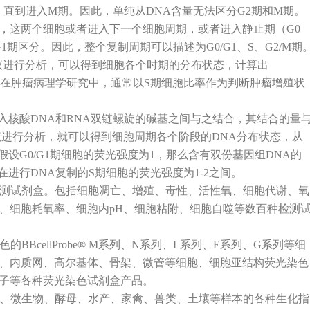
，直到进入M期。因此，单纯从DNA含量无法区分G2期和M期。
，这两个细胞或者进入下一个细胞周期，或者进入静止期（G0
1期区分。因此，整个复制周期可以描述为G0/G1、S、G2/M期
胞仪进行分析，可以得到细胞各个时期的分布状态，计算出
能力，在肿瘤病理学研究中，通常以S期细胞比率作为判断肿瘤增殖状
入核酸DNA和RNA双链螺旋的碱基之间与之结合，其结合的量
仪进行分析，就可以得到细胞周期各个阶段的DNA分布状态，从
假设G0/G1期细胞的荧光强度为1，那么含有双份基因组DNA的
在进行DNA复制的S期细胞的荧光强度为1-2之间。
各种细胞检测试剂盒。包括细胞凋亡、增殖、毒性、活性氧、细胞代谢、氧
、细胞耗氧率、细胞内pH、细胞粘附、细胞自噬等数百种检测
种颜色的BBcellProbe® M系列、N系列、L系列、E系列、G系列等细
、内质网、高尔基体、骨架、微管等细胞、细胞亚结构荧光染色
子等各种荧光染色试剂盒产品。
动物、植物、微生物、酵母、水产、家禽、兽类、土壤等样本的各种生化指