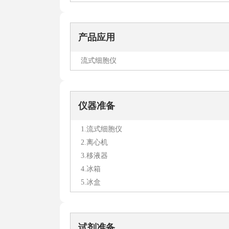
产品应用
流式细胞仪
仪器准备
1.流式细胞仪
2.离心机
3.移液器
4.冰箱
5.冰盒
试剂准备