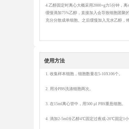
4.乙醇固定时离心大概采用2000×g力5分钟
缓慢滴加75%乙醇，直接加入会导致细胞团聚
充分分散成单细胞。之后缓慢加入无水乙醇，终浓
使用方法
1. 收集样本细胞，细胞数量在5-10X106个。
2. 用冷PBS洗涤细胞两次。
3. 在15ml离心管中，用500 μl PBS重悬细胞。
4. 滴加2-5ml冷乙醇4℃固定过夜或-20℃固定1