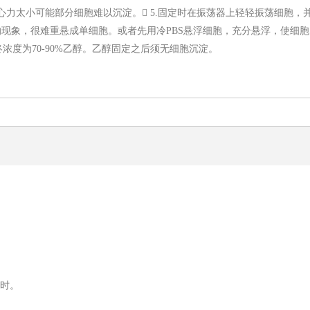
，离心力太小可能部分细胞难以沉淀。 5.固定时在振荡器上轻轻振荡细胞，
的现象，很难重悬成单细胞。或者先用冷PBS悬浮细胞，充分悬浮，使细胞
度为70-90%乙醇。乙醇固定之后须无细胞沉淀。
小时。