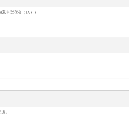
磷酸缓冲盐溶液（1X））
细胞。