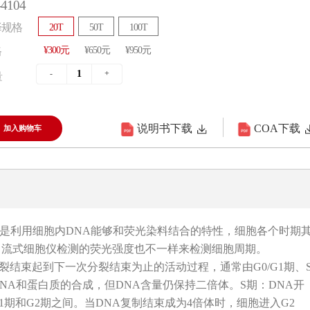
4104
择规格
20T
50T
100T
¥300元
¥650元
¥950元
格
量
说明书下载
COA下载
加入购物车
检测试剂盒是利用细胞内DNA能够和荧光染料结合的特性，细胞各个时期
，流式细胞仪检测的荧光强度也不一样来检测细胞周期。
前一次分裂结束起到下一次分裂结束为止的活动过程，通常由G0/G1期、
RNA和蛋白质的合成，但DNA含量仍保持二倍体。S期：DNA开
1期和G2期之间。当DNA复制结束成为4倍体时，细胞进入G2