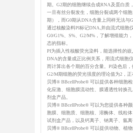
期。G2期的细胞继续合成RNA及蛋白质
一旦有丝分裂发生，细胞分裂成两个细胞
期），而G0期从DNA含量上同样无法与G
通过核酸染料PI标记DNA,并由流式细
G0/G1%、S%、G2/M%，了解增殖
态的指标。
PI为插入性核酸荧光染料，能选择性的嵌
DNA的含量成正比例关系，用流式细胞
而计算出各个期的百分含量。PI染色后，
G2/M期细胞的荧光强度的理论值为2，正
贝博® BBcellProbe® 可以提供
化应激、细胞膜流动性、膜通透性转换孔
剂盒产品。
贝博® BBcellProbe® 可以为您提供各
胞膜、细胞质、细胞核、溶酶体、线粒体
试剂盒产品，以及钙离子、钠离子、氩离
贝博® BBcellProbe® 可以提供