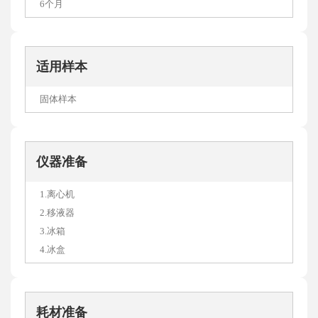
6个月
适用样本
固体样本
仪器准备
1.离心机
2.移液器
3.冰箱
4.冰盒
耗材准备