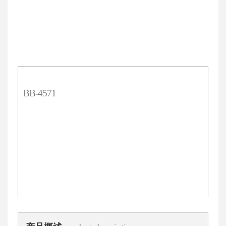
BB-4571
选择规格
10T
20T
¥900元
¥1700元
价格
数量
说明书下载
COA下载