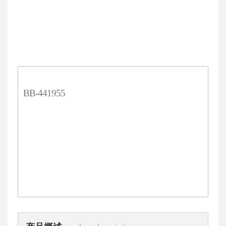
BB-441955
选择规格
30 T
¥1800元
价格
数量
说明书下载
COA下载