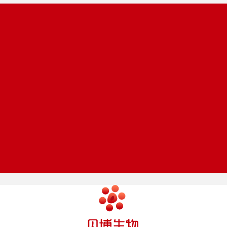
优惠促销
轻松下单
Promotion
Order
在线留言
帮助中心
Online message
Help center