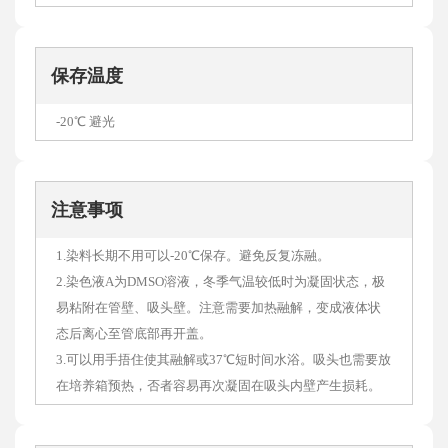
保存温度
-20℃ 避光
注意事项
1.染料长期不用可以-20℃保存。避免反复冻融。
2.染色液A为DMSO溶液，冬季气温较低时为凝固状态，极
易粘附在管壁、吸头壁。注意需要加热融解，变成液体状
态后离心至管底部再开盖。
3.可以用手捂住使其融解或37℃短时间水浴。吸头也需要放
在培养箱预热，否者容易再次凝固在吸头内壁产生损耗。