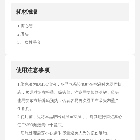
耗材准备
1.离心管
2.吸头
3.一次性手套
使用注意事项
1.染色液为DMSO溶液，冬季气温较低时在室温时为凝固状
态，极易粘附在管壁、吸头壁。注意需要加热溶解，吸头
也需要放在培养箱预热，否者容易再次凝固在吸头内壁产
生损耗。
2.使用前，先将本品取出回温至室温，并对其进行简短离心
使DMSO溶液集中于管底。
3.细胞处理需要小心操作,尽量避免人为的损伤细胞。