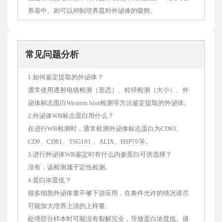
养基中。则可以抑制培养皿对外泌体的吸附。
常见问题分析
1.如何鉴定提取的外泌体？
通常使用透射电镜检测（形态）、粒径检测（大小）、外
泌体标志蛋白Western blot检测等方法鉴定提取的外泌体。
2.外泌体WB标志蛋白用什么？
在进行WB检测时，通常检测外泌体标志蛋白为CD63、
CD9、CD81、TSG101 、ALIX、HSP70等。
3.进行外泌体WB鉴定时有什么内参蛋白可供选择？
没有，该检测属于定性检测。
4.蛋白浓度低？
很多细胞外泌体量不够下游应用，在条件允许的情况请尽
可能加大培养上清的上样量。
处理部分样本时可能没有裂解完全，导致蛋白浓度低。请