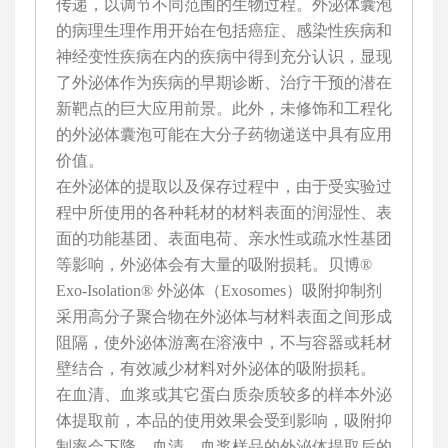
传递，以调节不同范围的生物过程。外泌体囊泡
的病理生理作用开始在包括癌症、感染性疾病和
神经变性疾病在内的疾病中得到充分认识，显现
了外泌体作为疾病的早期诊断、治疗干预的潜在
新靶点的巨大应用前景。此外，未修饰和工程化
的外泌体囊泡可能在大分子药物递送中具有应用
价值。
在外泌体的提取以及保存过程中，由于受实验过
程中所使用的各种耗材的材料表面的润湿性、表
面的功能基团、表面电荷、亲水性或疏水性基团
等影响，外泌体会有大量的吸附损耗。贝博®
Exo-Isolation® 外泌体（Exosomes）吸附抑制剂
采用高分子聚合物在外泌体与材料表面之间形成
阻隔，使外泌体游离在溶液中，不与容器或耗材
壁结合，有效减少材料对外泌体的吸附损耗。
在血清、血浆或其它蛋白质杂质较多的样本外泌
体提取前，本品的使用效果会受到影响，吸附抑
制率会下降。血清、血浆样品的外泌体提取后的