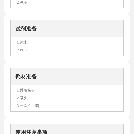
试剂准备
1.纯水
2.PBS
耗材准备
1.透析袋夹
2.吸头
3.一次性手套
使用注意事项
1.某些化学物质会破坏透析袋微孔且不可逆转。包含但不限