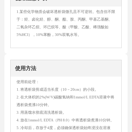
于：烃、卤化烃、醇、酮、酯、胺、丙酮、甲基乙基酮、
二氧杂环乙烷、环已烷等、酸（甲酸、乙酸、稀强酸如
5%HCI），10%苯酚，30%双氧水等。
使用方法
使用前处理：
1. 将透析袋剪成适当长度（10－20cm）的小段。
2. 在大体积的2%(W/V)碳酸氢钠和1mmol/L EDTA溶液中将
透析袋煮沸10分钟。
3. 用蒸馏水彻底清洗透析袋。
4. 放在1mmol/L EDTA（PH 8.0）中将透析袋煮沸10分钟。
5. 冷却后，存放于4度，必须确保透析袋始终浸没在溶液
内。
6. 用前在透析袋内装满水然后排出，将之清洗干净。