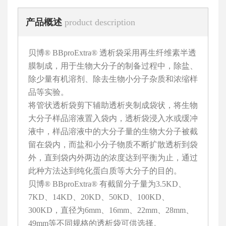
产品概述
product description
说明书下载
COA下载
贝博® BBproExtra® 透析袋采用再生纤维素半透
膜制成，用于生物大分子的制备过程中，除盐、
除少量有机溶剂、除去生物小分子杂质和浓缩样
品等实验。
将管状透析袋剪下辅助透析夹制成袋状，将生物
大分子样品溶液置入袋内，透析袋浸入水或缓冲
液中，样品溶液中的大分子量的生物大分子被截
留在袋内，而盐和小分子物质不断扩散透析到袋
外，直到袋内外两边的浓度达到平衡为止，通过
此种方法达到纯化蛋白质等大分子的目的。
贝博® BBproExtra® 有截留分子量为3.5KD、
7KD、14KD、20KD、50KD、100KD、
300KD，直径为6mm、16mm、22mm、28mm、
49mm等不同规格的透析袋可供选择。
贝博® BBproExtra®还有蛋白脱盐柱（相关产品