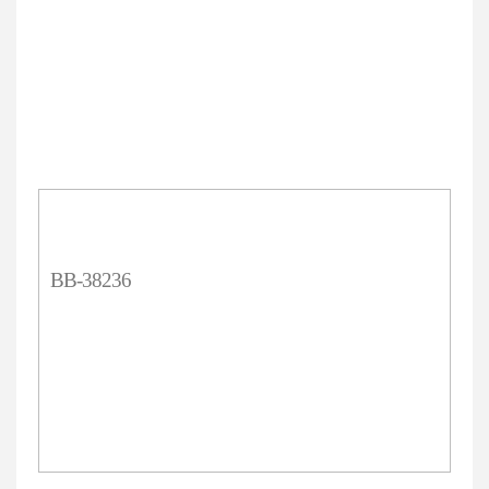
BB-38236
选择规格
1卷，5M
¥900元
价格
数量