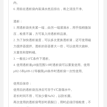
透析：
1. 用透析袋夹夹紧一端，由另一端灌满水，用手指稍微加
压，检查不漏，方可装入待透析样品液。
2. 为了加快透析速度，可以多次更换透析液，还可使用磁
力搅拌器搅拌。透析的容器要大一些，可以使用大烧杯、
大量筒和塑料桶。
3. 一般在2-8℃条件下透析。
4. 使用透析液pH值范围5-9时透析袋可以重复使用。使用
pH2-5和pH9-12等极限pH条件时透析袋一次性使用。
使用后保存：
使用后的透析袋洗净后可存于4℃蒸馏水中。
若长时间不用，可加少量NaN2，以防长菌。
再次使用的透析袋弯折时易裂口，用时必须仔细检查，不
漏时才可重复使用。