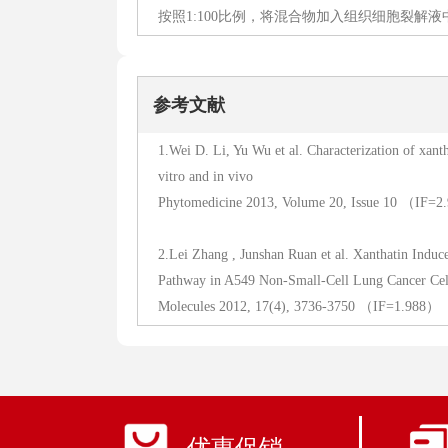
按照1:100比例，将混合物加入组织细胞裂解
参考文献
1.Wei D. Li, Yu Wu et al. Characterization of xan
vitro and in vivo
Phytomedicine 2013, Volume 20, Issue 10 （IF=
2.Lei Zhang , Junshan Ruan et al. Xanthatin Indu
Pathway in A549 Non-Small-Cell Lung Cancer Cel
Molecules 2012, 17(4), 3736-3750 （IF=1.988）
优惠促销