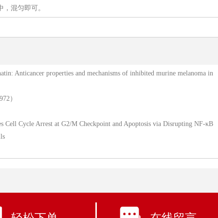
液中，混匀即可。
thatin: Anticancer properties and mechanisms of inhibited murine melanoma in
2.972）
ces Cell Cycle Arrest at G2/M Checkpoint and Apoptosis via Disrupting NF-κB
ls
轻松下单
在线留言