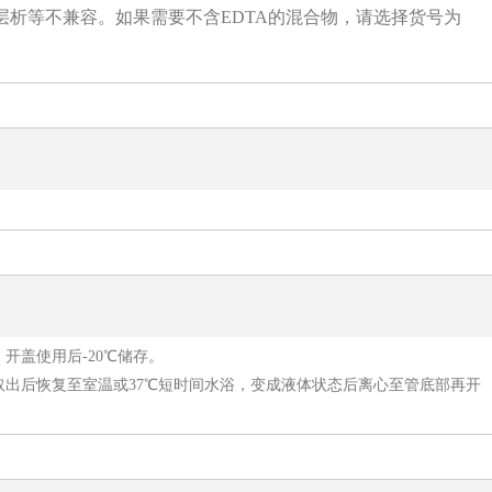
层析等不兼容。如果需要不含EDTA的混合物，请选择货号为
。开盖使用后-20℃储存。
箱取出后恢复至室温或37℃短时间水浴，变成液体状态后离心至管底部再开