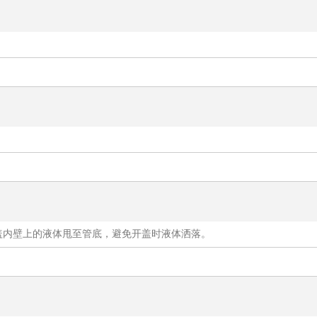
盖内壁上的液体甩至管底，避免开盖时液体洒落。