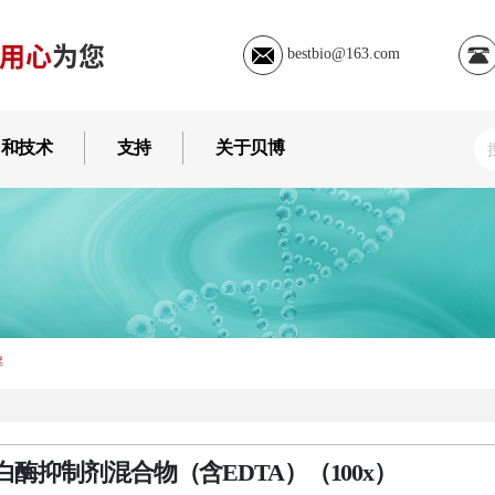
用心
为您
bestbio@163.com
用和技术
支持
关于贝博
解
白酶抑制剂混合物（含EDTA）（100x）