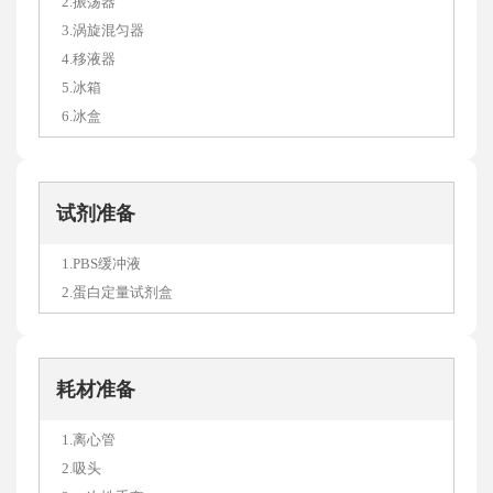
2.振荡器
3.涡旋混匀器
4.移液器
5.冰箱
6.冰盒
试剂准备
1.PBS缓冲液
2.蛋白定量试剂盒
耗材准备
1.离心管
2.吸头