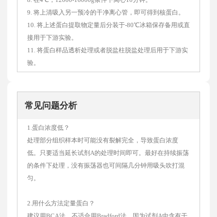
9. 将上清吸入另一预冷的干净离心管，即可得到核蛋白。
10. 将上述蛋白提取物定量后分装于-80℃冰箱保存备用或直
接用于下游实验。
11. 将蛋白样品透析处理或者脱盐柱脱盐处理后用于下游实
验。
常见问题分析
1.蛋白浓度低？
处理部分组织样本时可能没有裂解完全，导致蛋白浓度
低。只要适当延长试剂A的处理时间即可。最好在持续振荡
的条件下处理，没有振荡器也可间隔几分钟用吸头吹打混
匀。
2.用什么方法定量蛋白？
建议用BCA法。不适合用Bradford法，因为试剂A中含有干