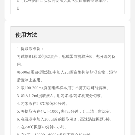
 可以根据自己实验需要加入其它蛋白酶抑制剂单品。

使用方法
1. 提取液准备：
将试剂B1和试剂B2混合，配成蛋白提取液B，充分混匀备
用。
每500ul蛋白提取液B中加入2ul蛋白酶抑制剂混合物，混匀
后置冰上备用。
2. 取100-200mg真菌组织样本用手术剪刀尽可能剪碎。
3. 加入1-2ml提取液A，用匀浆器/匀浆机充分匀浆。
4. 匀浆液在2-8℃振荡30分钟。
5. 将提取液在4℃下1000g离心5分钟，弃上清，留沉淀。
6. 在沉淀中加入200μl冷的提取液B，高速涡旋振荡5秒。
7. 在2-8℃振荡40分钟-1小时。
8. 在4℃，12000-16000g条件下离心10分钟。