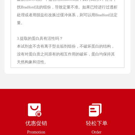
扰Bradford法的组份，导致定量不准。如果已经进行过透析
处理或者用脱盐柱改换过缓冲体系，则可以用Bradford法定
量。
3.提取的蛋白具有活性吗？
本试剂盒不含有离子型去垢剂组份，不破坏蛋白的结构，
没有对蛋白质之间原有的相互作用的破坏，蛋白均保持其
天然构象和活性。
优惠促销
轻松下单
Promotion
Order