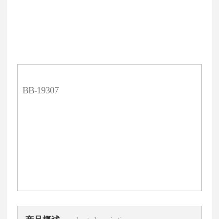
BB-19307
选择规格
500ML
¥150元
价格
数量
说明书下载
COA下载