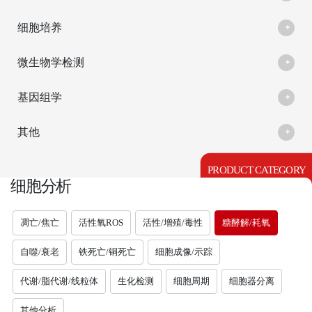
细胞培养
微生物学检测
基因组学
其他
PRODUCT CATEGORY
细胞分析
凋亡/焦亡
活性氧ROS
活性/增殖/毒性
糖酵解/耗氧
自噬/衰老
铁死亡/铜死亡
细胞成像/示踪
代谢/脂代谢/线粒体
生化检测
细胞周期
细胞器分离
其他分析