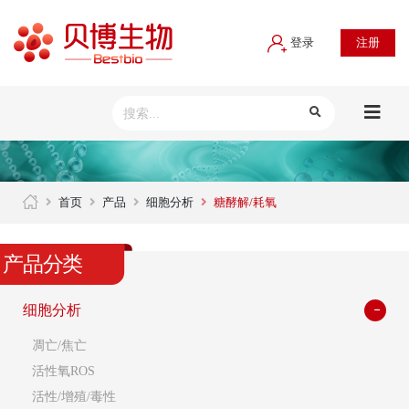
登录
注册
首页
产品
细胞分析
糖酵解/耗氧
产品分类
细胞分析
凋亡/焦亡
活性氧ROS
活性/增殖/毒性