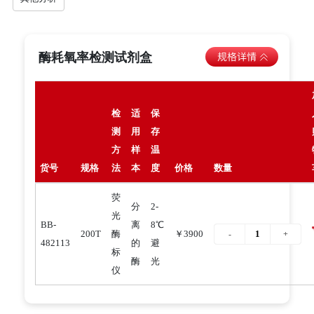
酶耗氧率检测试剂盒
检
适
保
测
用
存
方
样
温
货号
规格
法
本
度
价格
数量
荧
分
2-
光
BB-
离
8℃
200T
酶
￥3900
482113
的
避
标
酶
光
仪