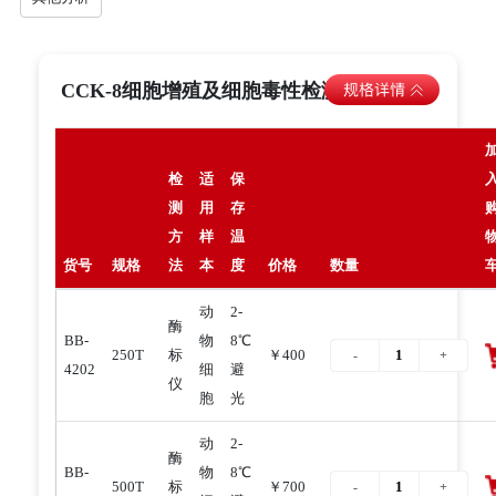
CCK-8细胞增殖及细胞毒性检测试剂盒
检
适
保
测
用
存
方
样
温
货号
规格
法
本
度
价格
数量
动
2-
酶
BB-
物
8℃
250T
标
￥400
4202
细
避
仪
胞
光
动
2-
酶
BB-
物
8℃
500T
标
￥700