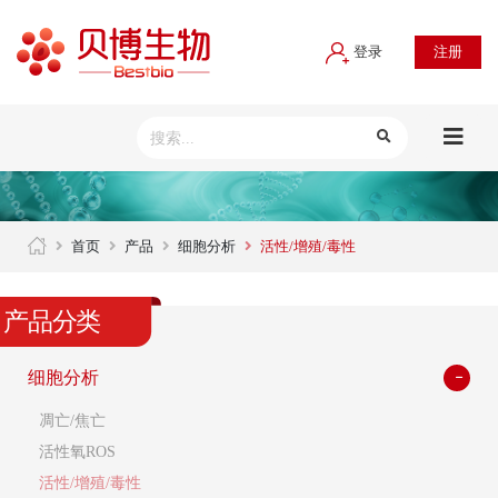
登录
注册
首页
产品
细胞分析
活性/增殖/毒性
产品分类
细胞分析
凋亡/焦亡
活性氧ROS
活性/增殖/毒性