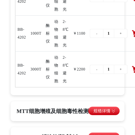
4202
细
避
仪
胞
光
动
2-
酶
BB-
物
8℃
1000T
标
￥1100
4202
细
避
仪
胞
光
动
2-
酶
BB-
物
8℃
3000T
标
￥2200
4202
细
避
仪
胞
光
MTT细胞增殖及细胞毒性检测试剂盒