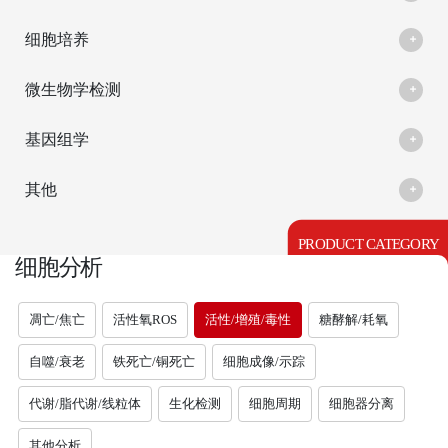
细胞培养
微生物学检测
基因组学
其他
PRODUCT CATEGORY
细胞分析
凋亡/焦亡
活性氧ROS
活性/增殖/毒性
糖酵解/耗氧
自噬/衰老
铁死亡/铜死亡
细胞成像/示踪
代谢/脂代谢/线粒体
生化检测
细胞周期
细胞器分离
其他分析